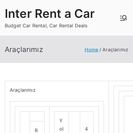
Skip
Inter Rent a Car
to
content
Budget Car Rental, Car Rental Deals
Araçlarımız
Home
Araçlarımız
Araçlarımız
Y
ol
4
R