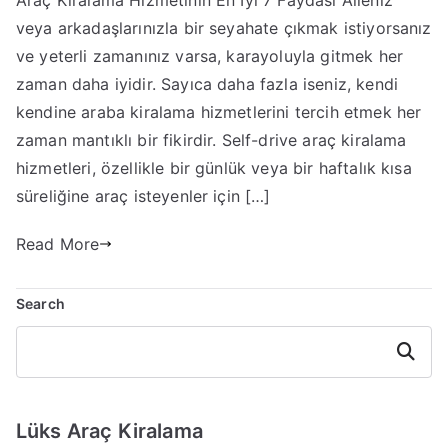
Araç Kiralama Hizmetinin En İyi 7 Faydası Aileniz
Kiralama
veya arkadaşlarınızla bir seyahate çıkmak istiyorsanız
Hizmetinin
En
ve yeterli zamanınız varsa, karayoluyla gitmek her
İyi
zaman daha iyidir. Sayıca daha fazla iseniz, kendi
7
kendine araba kiralama hizmetlerini tercih etmek her
Faydası
zaman mantıklı bir fikirdir. Self-drive araç kiralama
hizmetleri, özellikle bir günlük veya bir haftalık kısa
süreliğine araç isteyenler için […]
Read More
Search
Search
Lüks Araç Kiralama