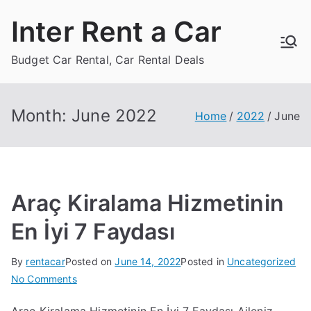
Skip
Inter Rent a Car
to
content
Budget Car Rental, Car Rental Deals
Month:
June 2022
Home
2022
June
Araç Kiralama Hizmetinin
En İyi 7 Faydası
By
rentacar
Posted on
June 14, 2022
Posted in
Uncategorized
on
No Comments
Araç